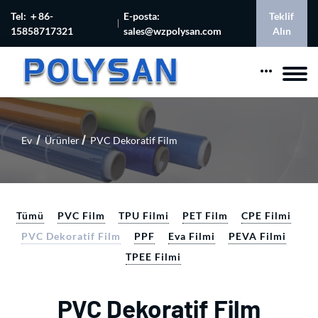
Tel: ＋86-
E-posta:
Teklif
15858717321
sales@wzpolysan.com
Alın
Ev
Ürünler
PVC Dekoratif Film
Tümü
PVC Film
TPU Filmi
PET Film
CPE Filmi
PVC Dekoratif Film
PPF
Eva Filmi
PEVA Filmi
TPEE Filmi
PVC Dekoratif Film