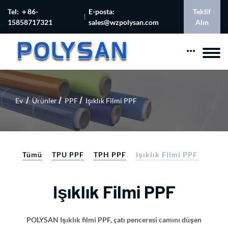
Tel: ＋86-
E-posta:
Teklif
15858717321
sales@wzpolysan.com
Alın
Ev
Ürünler
PPF
Işıklık Filmi PPF
Tümü
TPU PPF
TPH PPF
Işıklık Filmi PPF
Işıklık Filmi PPF
POLYSAN Işıklık filmi PPF, çatı penceresi camını düşen