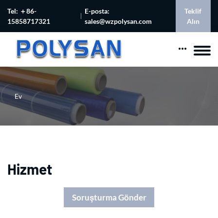
Tel: ＋86-
E-posta:
Teklif
15858717321
sales@wzpolysan.com
Alın
Ev
Hizmet
Soruşturma Gönder