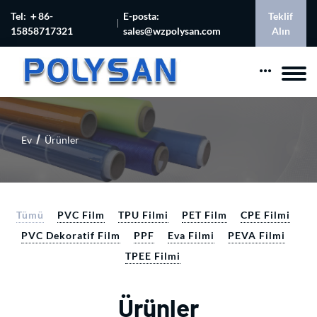
Tel: ＋86-
E-posta:
Teklif
15858717321
sales@wzpolysan.com
Alın
Ev
Ürünler
Tümü
PVC Film
TPU Filmi
PET Film
CPE Filmi
PVC Dekoratif Film
PPF
Eva Filmi
PEVA Filmi
TPEE Filmi
Ürünler